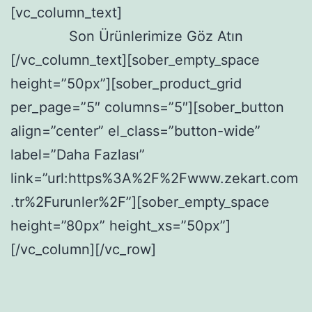
[vc_column_text]
Son Ürünlerimize Göz Atın
[/vc_column_text][sober_empty_space
height=”50px”][sober_product_grid
per_page=”5″ columns=”5″][sober_button
align=”center” el_class=”button-wide”
label=”Daha Fazlası”
link=”url:https%3A%2F%2Fwww.zekart.com
.tr%2Furunler%2F”][sober_empty_space
height=”80px” height_xs=”50px”]
[/vc_column][/vc_row]