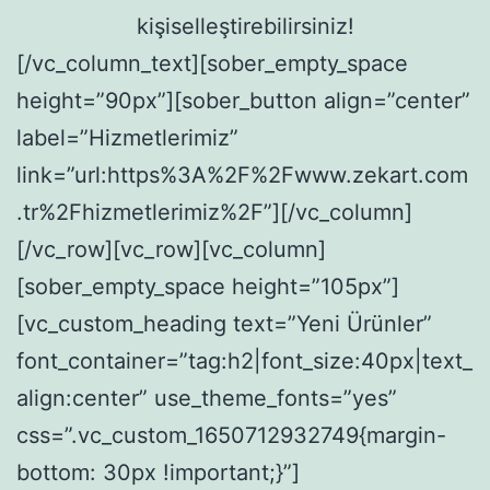
kişiselleştirebilirsiniz!
[/vc_column_text][sober_empty_space
height=”90px”][sober_button align=”center”
label=”Hizmetlerimiz”
link=”url:https%3A%2F%2Fwww.zekart.com
.tr%2Fhizmetlerimiz%2F”][/vc_column]
[/vc_row][vc_row][vc_column]
[sober_empty_space height=”105px”]
[vc_custom_heading text=”Yeni Ürünler”
font_container=”tag:h2|font_size:40px|text_
align:center” use_theme_fonts=”yes”
css=”.vc_custom_1650712932749{margin-
bottom: 30px !important;}”]