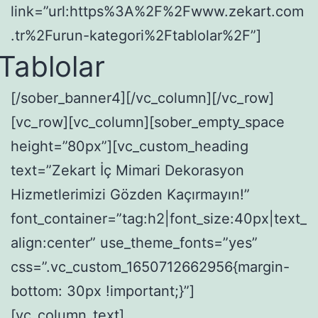
link=”url:https%3A%2F%2Fwww.zekart.com
.tr%2Furun-kategori%2Ftablolar%2F”]
Tablolar
[/sober_banner4][/vc_column][/vc_row]
[vc_row][vc_column][sober_empty_space
height=”80px”][vc_custom_heading
text=”Zekart İç Mimari Dekorasyon
Hizmetlerimizi Gözden Kaçırmayın!”
font_container=”tag:h2|font_size:40px|text_
align:center” use_theme_fonts=”yes”
css=”.vc_custom_1650712662956{margin-
bottom: 30px !important;}”]
[vc_column_text]