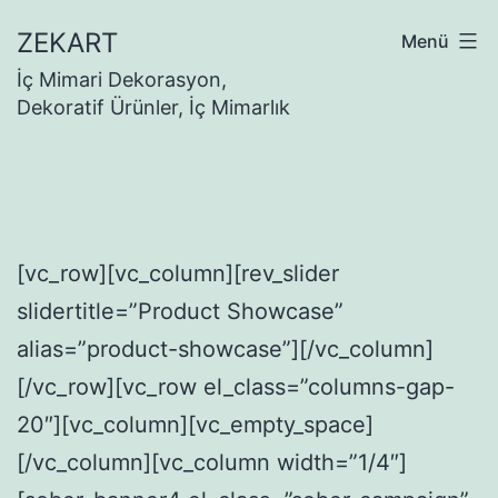
İçeriğe
ZEKART
Menü
geç
İç Mimari Dekorasyon,
Dekoratif Ürünler, İç Mimarlık
[vc_row][vc_column][rev_slider
slidertitle=”Product Showcase”
alias=”product-showcase”][/vc_column]
[/vc_row][vc_row el_class=”columns-gap-
20″][vc_column][vc_empty_space]
[/vc_column][vc_column width=”1/4″]