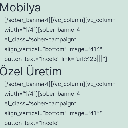
Mobilya
[/sober_banner4][/vc_column][vc_column
width=”1/4″][sober_banner4
el_class=”sober-campaign”
align_vertical=”bottom” image=”414″
button_text=”İncele” link=”url:%23|||”]
Özel Üretim
[/sober_banner4][/vc_column][vc_column
width=”1/4″][sober_banner4
el_class=”sober-campaign”
align_vertical=”bottom” image=”415″
button_text=”İncele”