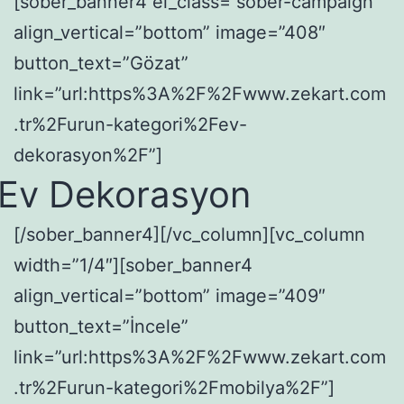
[sober_banner4 el_class=”sober-campaign”
align_vertical=”bottom” image=”408″
button_text=”Gözat”
link=”url:https%3A%2F%2Fwww.zekart.com
.tr%2Furun-kategori%2Fev-
dekorasyon%2F”]
Ev Dekorasyon
[/sober_banner4][/vc_column][vc_column
width=”1/4″][sober_banner4
align_vertical=”bottom” image=”409″
button_text=”İncele”
link=”url:https%3A%2F%2Fwww.zekart.com
.tr%2Furun-kategori%2Fmobilya%2F”]